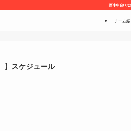
西小中台FCは、な
チーム紹
4年）】スケジュール